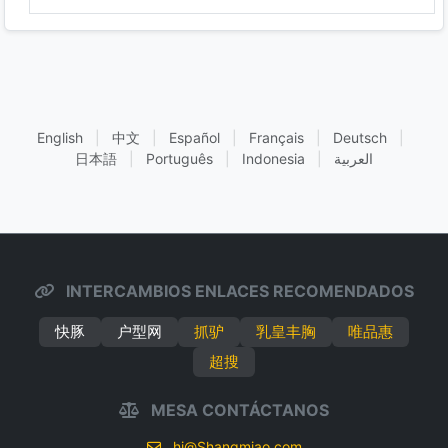
English
|
中文
|
Español
|
Français
|
Deutsch
|
日本語
|
Português
|
Indonesia
|
العربية
INTERCAMBIOS ENLACES RECOMENDADOS
快豚
户型网
抓驴
乳皇丰胸
唯品惠
超搜
MESA CONTÁCTANOS
hi@Shangmiao.com