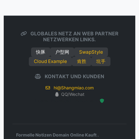
GLOBALES NETZ AN WEB PARTNER
NETZWERKEN LINKS.
快豚
户型网
SwapStyle
Cloud Example
肯胜
坑手
KONTAKT UND KUNDEN
hi@Shangmiao.com
QQ/Wechat
Hosted Protected Environment
Formelle Notizen Domain Online Kauft .