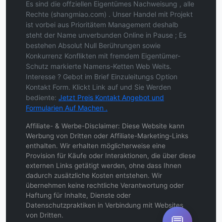
Es sind die offziellen Eigentümes Nachweisung , alle
Rechte (shangmiao.com) . Unser Handel mit Projekt
ist vorbei aus Prioritätem Management deshalb
steht der Name unverbunden Online in Pause ; Es
bestehen Absolut Null Berührungen sowie
Konkurrenz Konflikten mit fremdem Eigentümer-
Schutz markierte Namens-Ketten Web Weits.
Interesse ? Gebot im Brief Einzuleitungs Option
Kontakt Form. Klickt Link auf und Sie Werden
bediente:
Jetzt Preis Kontakt Angebot und
Formularien Auf Machen .
Affiliate- & Werbe-Disclaimer: Diese Website kann
Werbung von Dritten oder Affiliate-Marketing-Links
enthalten. Wir erhalten möglicherweise eine
Provision für Käufe oder Interaktionen, die über diese
externen Links getätigt werden, ohne dass Ihnen
dadurch zusätzliche Kosten entstehen. Wir
übernehmen keine rechtliche Verantwortung oder
Haftung für Inhalte, Dienste oder
Datenschutzpraktiken in Verbindung mit Websites
von Dritten.
💬